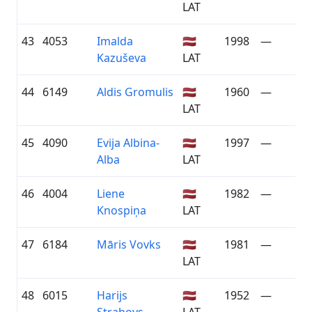
LAT
43
4053
Imalda
🇱🇻
1998
—
Kazuševa
LAT
44
6149
Aldis Gromulis
🇱🇻
1960
—
LAT
45
4090
Evija Albina-
🇱🇻
1997
—
Alba
LAT
46
4004
Liene
🇱🇻
1982
—
Knospiņa
LAT
47
6184
Māris Vovks
🇱🇻
1981
—
LAT
48
6015
Harijs
🇱🇻
1952
—