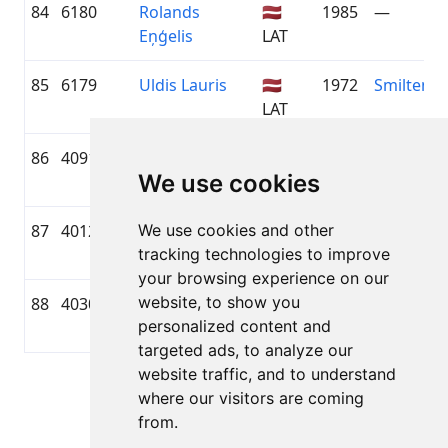
84
6180
Rolands
🇱🇻
1985
—
Eņģelis
LAT
85
6179
Uldis Lauris
🇱🇻
1972
Smiltene
LAT
86
4091
Laura Balode
🇱🇻
1992
—
We use cookies
LAT
87
4012
We use cookies and other
Alda Vulāne
🇱🇻
1954
LiVelo / Z
tracking technologies to improve
LAT
Zeme
your browsing experience on our
website, to show you
88
4030
KITIJA
🇱🇻
1983
LEC
personalized content and
JANSONE
LAT
targeted ads, to analyze our
website traffic, and to understand
Lapa 1 no 1
where our visitors are coming
Kopā 88 Rezultāti
from.