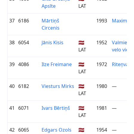
Apsīte
LAT
37
6186
Mārtiņš
1993
Maxima
Circenis
38
6054
Jānis Kisis
🇱🇻
1952
Valmiera
LAT
velo vien
39
4086
Ilze Freimane
🇱🇻
1972
Riteņvasa
LAT
40
6182
Viesturs Mirks
🇱🇻
1980
—
LAT
41
6071
Ivars Bērtiņš
🇱🇻
1981
—
LAT
42
6065
Edgars Ozols
🇱🇻
1954
—