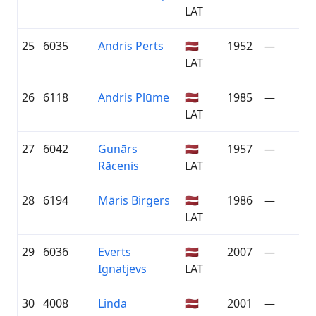
LAT
25
6035
Andris Perts
🇱🇻
1952
—
LAT
26
6118
Andris Plūme
🇱🇻
1985
—
LAT
27
6042
Gunārs
🇱🇻
1957
—
Rācenis
LAT
28
6194
Māris Birgers
🇱🇻
1986
—
LAT
29
6036
Everts
🇱🇻
2007
—
Ignatjevs
LAT
30
4008
Linda
🇱🇻
2001
—