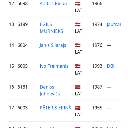
12
6098
Andris Rieba
🇱🇻
1966
—
LAT
13
6189
EGILS
🇱🇻
1974
Jautrais 
MŪRNIEKS
LAT
14
6004
Jānis Silarājs
🇱🇻
1976
—
LAT
15
6005
Ivo Freimanis
🇱🇻
1993
DBH
LAT
16
6181
Deniss
🇱🇻
1987
—
Juhņevičs
LAT
17
6003
PĒTERIS ERIŅŠ
🇱🇻
1955
—
LAT