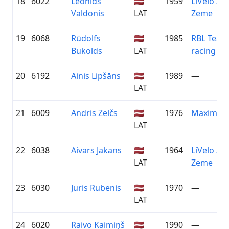
18
6022
Leonīds
🇱🇻
1959
LiVelo / Z
Valdonis
LAT
Zeme
19
6068
Rūdolfs
🇱🇻
1985
RBL Team
Bukolds
LAT
racing
20
6192
Ainis Lipšāns
🇱🇻
1989
—
LAT
21
6009
Andris Zelčs
🇱🇻
1976
Maxima
LAT
22
6038
Aivars Jakans
🇱🇻
1964
LiVelo / Z
LAT
Zeme
23
6030
Juris Rubenis
🇱🇻
1970
—
LAT
24
6020
Raivo Kaimiņš
🇱🇻
1990
—