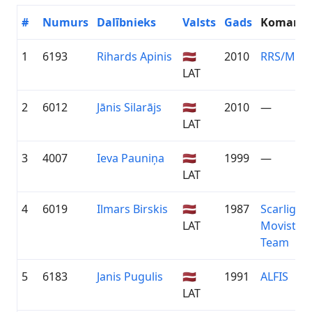
#
Numurs
Dalībnieks
Valsts
Gads
Komand
1
6193
Rihards Apinis
🇱🇻
2010
RRS/MSĢ
LAT
2
6012
Jānis Silarājs
🇱🇻
2010
—
LAT
3
4007
Ieva Pauniņa
🇱🇻
1999
—
LAT
4
6019
Ilmars Birskis
🇱🇻
1987
Scarlight
LAT
Movistar
Team
5
6183
Janis Pugulis
🇱🇻
1991
ALFIS
LAT