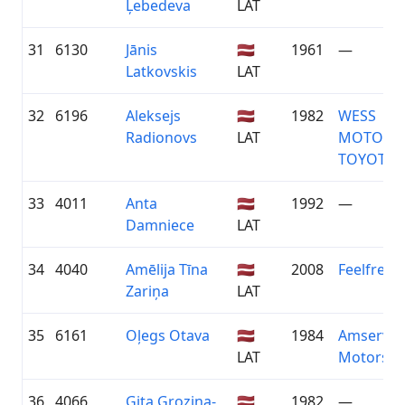
Ļebedeva
LAT
31
6130
Jānis
🇱🇻
1961
—
Latkovskis
LAT
32
6196
Aleksejs
🇱🇻
1982
WESS
Radionovs
LAT
MOTORS
TOYOTA
33
4011
Anta
🇱🇻
1992
—
Damniece
LAT
34
4040
Amēlija Tīna
🇱🇻
2008
Feelfree.l
Zariņa
LAT
35
6161
Oļegs Otava
🇱🇻
1984
Amserv
LAT
Motors
36
4066
Gita Groziņa-
🇱🇻
1982
—