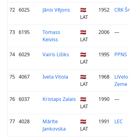
72
6025
Jānis Vējons
🇱🇻
1952
CRK Šmerl
LAT
73
6195
Tomass
🇱🇻
2006
—
Keiviss
LAT
74
6029
Vairis Lišiks
🇱🇻
1995
PPNS
LAT
75
4067
Iveta Vitola
🇱🇻
1968
LiVelo / Z
LAT
Zeme
76
6037
Kristaps Zalais
🇱🇻
1990
—
LAT
77
4028
Mārīte
🇱🇻
1991
LEC
Jankovska
LAT