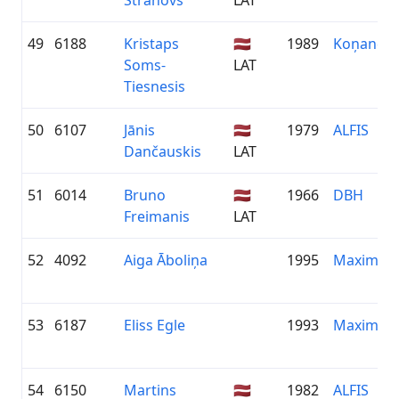
Strahovs
LAT
49
6188
Kristaps
🇱🇻
1989
Koņanda
Soms-
LAT
Tiesnesis
50
6107
Jānis
🇱🇻
1979
ALFIS
Dančauskis
LAT
51
6014
Bruno
🇱🇻
1966
DBH
Freimanis
LAT
52
4092
Aiga Āboliņa
1995
Maxima
53
6187
Eliss Egle
1993
Maxima
54
6150
Martins
🇱🇻
1982
ALFIS