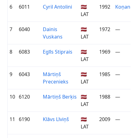
6
6011
Cyril Antolini
🇱🇻
1992
Koņanda
LAT
7
6040
Dainis
🇱🇻
1972
—
Vuskans
LAT
8
6083
Egīls Stiprais
🇱🇻
1969
—
LAT
9
6043
Mārtiņš
🇱🇻
1985
—
Precenieks
LAT
10
6120
Mārtiņš Berķis
🇱🇻
1988
—
LAT
11
6190
Klāvs Līviņš
🇱🇻
2009
—
LAT