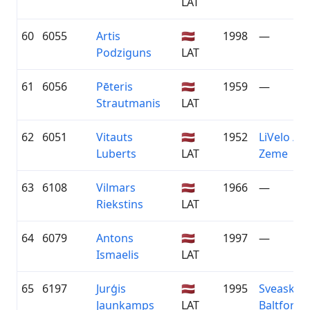
LAT
60
6055
Artis
🇱🇻
1998
—
Podziguns
LAT
61
6056
Pēteris
🇱🇻
1959
—
Strautmanis
LAT
62
6051
Vitauts
🇱🇻
1952
LiVelo / Z
Luberts
LAT
Zeme
63
6108
Vilmars
🇱🇻
1966
—
Riekstins
LAT
64
6079
Antons
🇱🇻
1997
—
Ismaelis
LAT
65
6197
Jurģis
🇱🇻
1995
Sveaskog
Jaunkamps
LAT
Baltfor