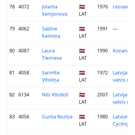
78
4072
Jolanta
🇱🇻
1976
cesvaine
Semjonova
LAT
79
4062
Sabīne
🇱🇻
1991
—
Kaimiņa
LAT
80
4087
Laura
🇱🇻
1990
Koņanda
Tiesnese
LAT
81
4058
Sarmīte
🇱🇻
1972
Latvijas
Vītoliņa
LAT
valsts me
82
6134
Nils Vītoliņš
🇱🇻
2007
Latvijas
LAT
valsts me
83
4056
Gunta Roziņa
🇱🇻
1980
Latvian
LAT
Cycling Gi