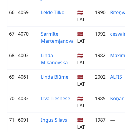
66
4059
Lelde Tilko
🇱🇻
1990
Riteņvasa
LAT
67
4070
Sarmīte
🇱🇻
1992
cesvaine
Martemjanova
LAT
68
4003
Linda
🇱🇻
1982
Maxima
Mikanovska
LAT
69
4061
Linda Blūme
🇱🇻
2002
ALFIS
LAT
70
4033
Līva Tiesnese
🇱🇻
1985
Koņanda
LAT
71
6091
Ingus Silavs
🇱🇻
1987
—
LAT