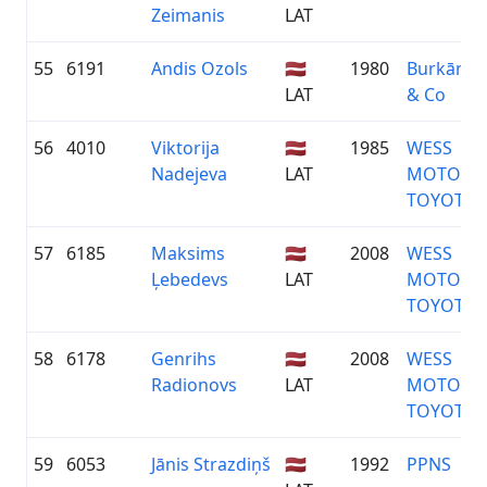
Zeimanis
LAT
55
6191
Andis Ozols
🇱🇻
1980
Burkānci
LAT
& Co
56
4010
Viktorija
🇱🇻
1985
WESS
Nadejeva
LAT
MOTORS
TOYOTA
57
6185
Maksims
🇱🇻
2008
WESS
Ļebedevs
LAT
MOTORS
TOYOTA
58
6178
Genrihs
🇱🇻
2008
WESS
Radionovs
LAT
MOTORS
TOYOTA
59
6053
Jānis Strazdiņš
🇱🇻
1992
PPNS