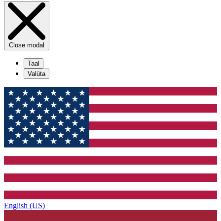
Close modal
Taal
Valūta
English (US)