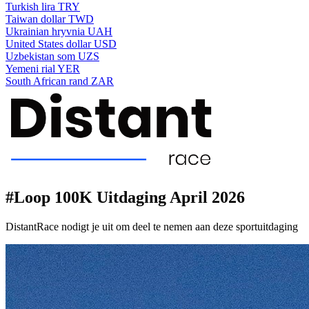
Turkish lira
TRY
Taiwan dollar
TWD
Ukrainian hryvnia
UAH
United States dollar
USD
Uzbekistan som
UZS
Yemeni rial
YER
South African rand
ZAR
#Loop 100K Uitdaging April 2026
DistantRace nodigt je uit om deel te nemen aan deze sportuitdaging