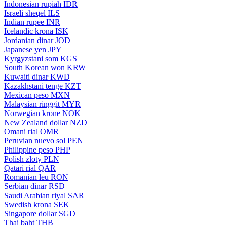
Indonesian rupiah
IDR
Israeli sheqel
ILS
Indian rupee
INR
Icelandic krona
ISK
Jordanian dinar
JOD
Japanese yen
JPY
Kyrgyzstani som
KGS
South Korean won
KRW
Kuwaiti dinar
KWD
Kazakhstani tenge
KZT
Mexican peso
MXN
Malaysian ringgit
MYR
Norwegian krone
NOK
New Zealand dollar
NZD
Omani rial
OMR
Peruvian nuevo sol
PEN
Philippine peso
PHP
Polish zloty
PLN
Qatari rial
QAR
Romanian leu
RON
Serbian dinar
RSD
Saudi Arabian riyal
SAR
Swedish krona
SEK
Singapore dollar
SGD
Thai baht
THB