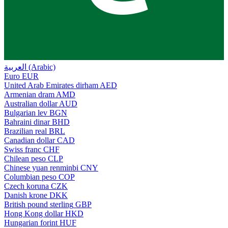
العربية (Arabic)
Euro
EUR
United Arab Emirates dirham
AED
Armenian dram
AMD
Australian dollar
AUD
Bulgarian lev
BGN
Bahraini dinar
BHD
Brazilian real
BRL
Canadian dollar
CAD
Swiss franc
CHF
Chilean peso
CLP
Chinese yuan renminbi
CNY
Columbian peso
COP
Czech koruna
CZK
Danish krone
DKK
British pound sterling
GBP
Hong Kong dollar
HKD
Hungarian forint
HUF