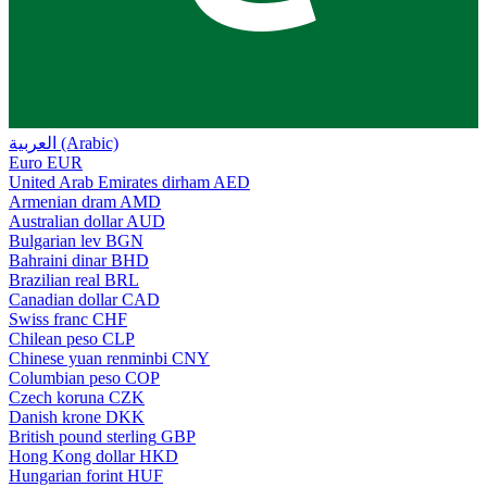
العربية (Arabic)
Euro
EUR
United Arab Emirates dirham
AED
Armenian dram
AMD
Australian dollar
AUD
Bulgarian lev
BGN
Bahraini dinar
BHD
Brazilian real
BRL
Canadian dollar
CAD
Swiss franc
CHF
Chilean peso
CLP
Chinese yuan renminbi
CNY
Columbian peso
COP
Czech koruna
CZK
Danish krone
DKK
British pound sterling
GBP
Hong Kong dollar
HKD
Hungarian forint
HUF