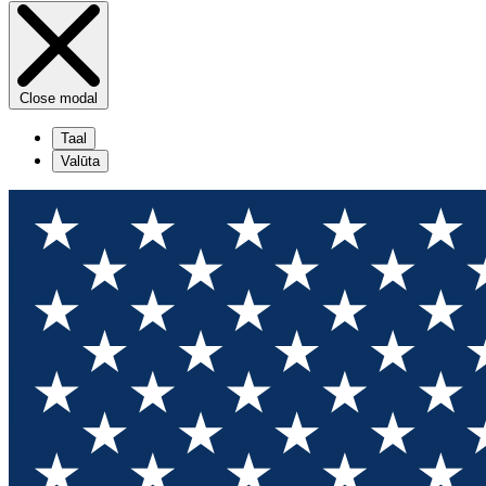
Close modal
Taal
Valūta