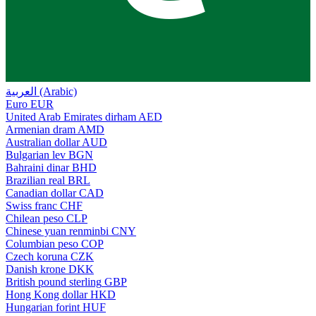
العربية (Arabic)
Euro
EUR
United Arab Emirates dirham
AED
Armenian dram
AMD
Australian dollar
AUD
Bulgarian lev
BGN
Bahraini dinar
BHD
Brazilian real
BRL
Canadian dollar
CAD
Swiss franc
CHF
Chilean peso
CLP
Chinese yuan renminbi
CNY
Columbian peso
COP
Czech koruna
CZK
Danish krone
DKK
British pound sterling
GBP
Hong Kong dollar
HKD
Hungarian forint
HUF