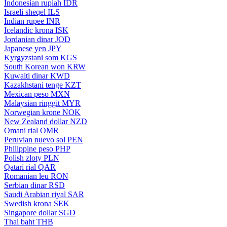
Indonesian rupiah
IDR
Israeli sheqel
ILS
Indian rupee
INR
Icelandic krona
ISK
Jordanian dinar
JOD
Japanese yen
JPY
Kyrgyzstani som
KGS
South Korean won
KRW
Kuwaiti dinar
KWD
Kazakhstani tenge
KZT
Mexican peso
MXN
Malaysian ringgit
MYR
Norwegian krone
NOK
New Zealand dollar
NZD
Omani rial
OMR
Peruvian nuevo sol
PEN
Philippine peso
PHP
Polish zloty
PLN
Qatari rial
QAR
Romanian leu
RON
Serbian dinar
RSD
Saudi Arabian riyal
SAR
Swedish krona
SEK
Singapore dollar
SGD
Thai baht
THB