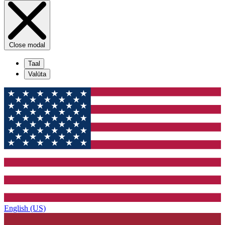
Close modal
Taal
Valūta
English (US)