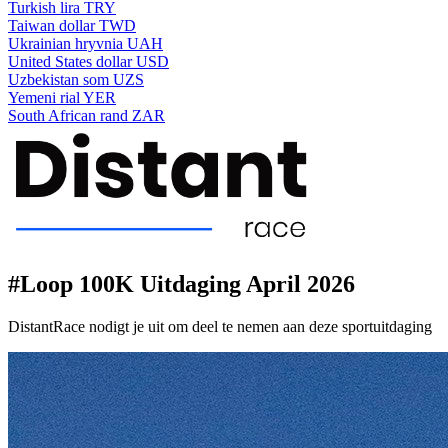
Turkish lira
TRY
Taiwan dollar
TWD
Ukrainian hryvnia
UAH
United States dollar
USD
Uzbekistan som
UZS
Yemeni rial
YER
South African rand
ZAR
#Loop 100K Uitdaging April 2026
DistantRace nodigt je uit om deel te nemen aan deze sportuitdaging