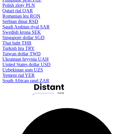
Polish zloty
PLN
Qatari rial
QAR
Romanian leu
RON
Serbian dinar
RSD
Saudi Arabian riyal
SAR
Swedish krona
SEK
Singapore dollar
SGD
Thai baht
THB
Turkish lira
TRY
Taiwan dollar
TWD
Ukrainian hryvnia
UAH
United States dollar
USD
Uzbekistan som
UZS
Yemeni rial
YER
South African rand
ZAR