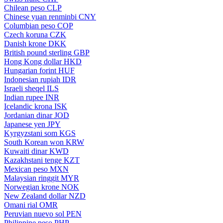
Chilean peso
CLP
Chinese yuan renminbi
CNY
Columbian peso
COP
Czech koruna
CZK
Danish krone
DKK
British pound sterling
GBP
Hong Kong dollar
HKD
Hungarian forint
HUF
Indonesian rupiah
IDR
Israeli sheqel
ILS
Indian rupee
INR
Icelandic krona
ISK
Jordanian dinar
JOD
Japanese yen
JPY
Kyrgyzstani som
KGS
South Korean won
KRW
Kuwaiti dinar
KWD
Kazakhstani tenge
KZT
Mexican peso
MXN
Malaysian ringgit
MYR
Norwegian krone
NOK
New Zealand dollar
NZD
Omani rial
OMR
Peruvian nuevo sol
PEN
Philippine peso
PHP