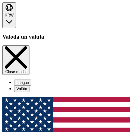
KRW
Valoda un valūta
Close modal
Langue
Valūta