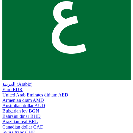
ع
العربية (Arabic)
Euro
EUR
United Arab Emirates dirham
AED
Armenian dram
AMD
Australian dollar
AUD
Bulgarian lev
BGN
Bahraini dinar
BHD
Brazilian real
BRL
Canadian dollar
CAD
Swiss franc
CHF