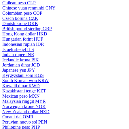
Chilean peso
CLP
Chinese yuan renminbi
CNY
Columbian peso
COP
Czech koruna
CZK
Danish krone
DKK
British pound sterling
GBP
Hong Kong dollar
HKD
Hungarian forint
HUF
Indonesian rupiah
IDR
Israeli sheqel
ILS
Indian rupee
INR
Icelandic krona
ISK
Jordanian dinar
JOD
Japanese yen
JPY
Kyrgyzstani som
KGS
South Korean won
KRW
Kuwaiti dinar
KWD
Kazakhstani tenge
KZT
Mexican peso
MXN
Malaysian ringgit
MYR
Norwegian krone
NOK
New Zealand dollar
NZD
Omani rial
OMR
Peruvian nuevo sol
PEN
Philippine peso
PHP