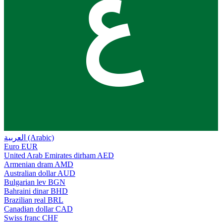
ع
العربية (Arabic)
Euro
EUR
United Arab Emirates dirham
AED
Armenian dram
AMD
Australian dollar
AUD
Bulgarian lev
BGN
Bahraini dinar
BHD
Brazilian real
BRL
Canadian dollar
CAD
Swiss franc
CHF