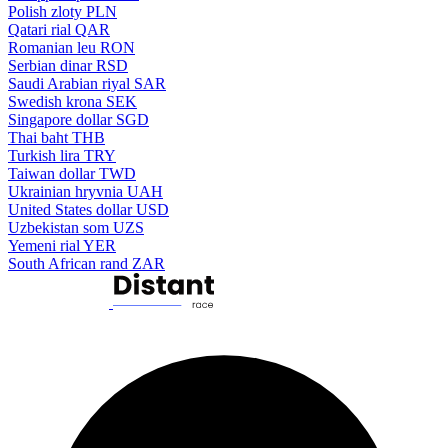
Polish zloty
PLN
Qatari rial
QAR
Romanian leu
RON
Serbian dinar
RSD
Saudi Arabian riyal
SAR
Swedish krona
SEK
Singapore dollar
SGD
Thai baht
THB
Turkish lira
TRY
Taiwan dollar
TWD
Ukrainian hryvnia
UAH
United States dollar
USD
Uzbekistan som
UZS
Yemeni rial
YER
South African rand
ZAR