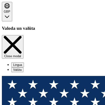
GBP
Valoda un valūta
Close modal
Lingua
Valūta