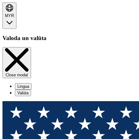
MYR
Valoda un valūta
Close modal
Lingua
Valūta