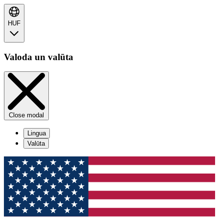
HUF
Valoda un valūta
Close modal
Lingua
Valūta