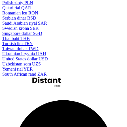
Polish zloty
PLN
Qatari rial
QAR
Romanian leu
RON
Serbian dinar
RSD
Saudi Arabian riyal
SAR
Swedish krona
SEK
Singapore dollar
SGD
Thai baht
THB
Turkish lira
TRY
Taiwan dollar
TWD
Ukrainian hryvnia
UAH
United States dollar
USD
Uzbekistan som
UZS
Yemeni rial
YER
South African rand
ZAR