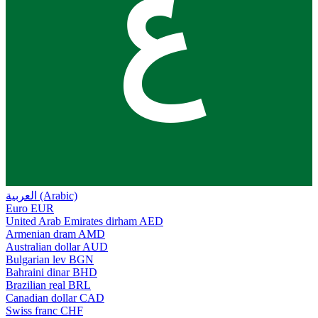
ع
العربية (Arabic)
Euro
EUR
United Arab Emirates dirham
AED
Armenian dram
AMD
Australian dollar
AUD
Bulgarian lev
BGN
Bahraini dinar
BHD
Brazilian real
BRL
Canadian dollar
CAD
Swiss franc
CHF