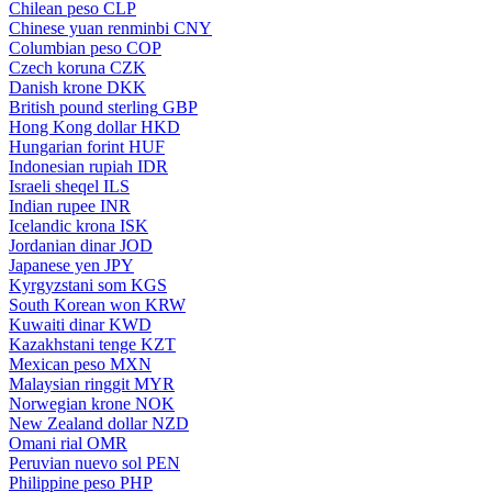
Chilean peso
CLP
Chinese yuan renminbi
CNY
Columbian peso
COP
Czech koruna
CZK
Danish krone
DKK
British pound sterling
GBP
Hong Kong dollar
HKD
Hungarian forint
HUF
Indonesian rupiah
IDR
Israeli sheqel
ILS
Indian rupee
INR
Icelandic krona
ISK
Jordanian dinar
JOD
Japanese yen
JPY
Kyrgyzstani som
KGS
South Korean won
KRW
Kuwaiti dinar
KWD
Kazakhstani tenge
KZT
Mexican peso
MXN
Malaysian ringgit
MYR
Norwegian krone
NOK
New Zealand dollar
NZD
Omani rial
OMR
Peruvian nuevo sol
PEN
Philippine peso
PHP