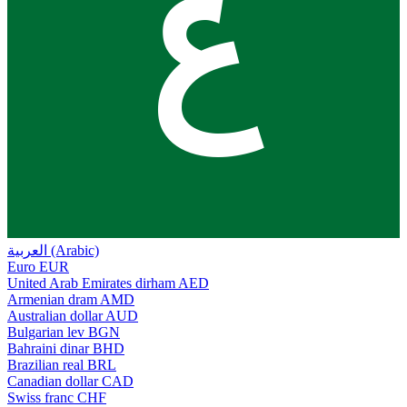
ع
العربية (Arabic)
Euro
EUR
United Arab Emirates dirham
AED
Armenian dram
AMD
Australian dollar
AUD
Bulgarian lev
BGN
Bahraini dinar
BHD
Brazilian real
BRL
Canadian dollar
CAD
Swiss franc
CHF