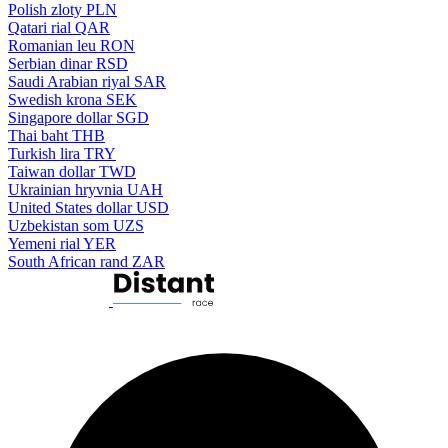
Polish zloty
PLN
Qatari rial
QAR
Romanian leu
RON
Serbian dinar
RSD
Saudi Arabian riyal
SAR
Swedish krona
SEK
Singapore dollar
SGD
Thai baht
THB
Turkish lira
TRY
Taiwan dollar
TWD
Ukrainian hryvnia
UAH
United States dollar
USD
Uzbekistan som
UZS
Yemeni rial
YER
South African rand
ZAR