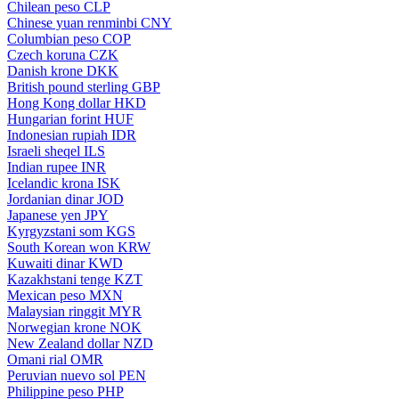
Chilean peso
CLP
Chinese yuan renminbi
CNY
Columbian peso
COP
Czech koruna
CZK
Danish krone
DKK
British pound sterling
GBP
Hong Kong dollar
HKD
Hungarian forint
HUF
Indonesian rupiah
IDR
Israeli sheqel
ILS
Indian rupee
INR
Icelandic krona
ISK
Jordanian dinar
JOD
Japanese yen
JPY
Kyrgyzstani som
KGS
South Korean won
KRW
Kuwaiti dinar
KWD
Kazakhstani tenge
KZT
Mexican peso
MXN
Malaysian ringgit
MYR
Norwegian krone
NOK
New Zealand dollar
NZD
Omani rial
OMR
Peruvian nuevo sol
PEN
Philippine peso
PHP