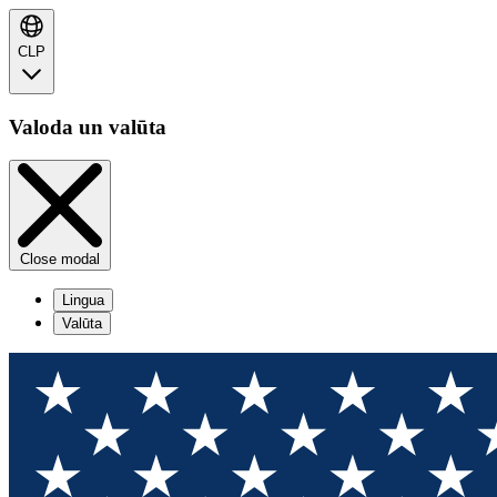
CLP
Valoda un valūta
Close modal
Lingua
Valūta