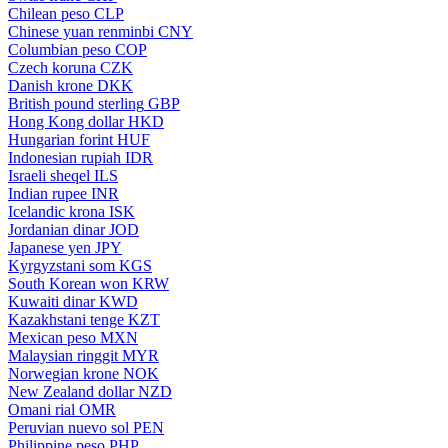
Chilean peso
CLP
Chinese yuan renminbi
CNY
Columbian peso
COP
Czech koruna
CZK
Danish krone
DKK
British pound sterling
GBP
Hong Kong dollar
HKD
Hungarian forint
HUF
Indonesian rupiah
IDR
Israeli sheqel
ILS
Indian rupee
INR
Icelandic krona
ISK
Jordanian dinar
JOD
Japanese yen
JPY
Kyrgyzstani som
KGS
South Korean won
KRW
Kuwaiti dinar
KWD
Kazakhstani tenge
KZT
Mexican peso
MXN
Malaysian ringgit
MYR
Norwegian krone
NOK
New Zealand dollar
NZD
Omani rial
OMR
Peruvian nuevo sol
PEN
Philippine peso
PHP