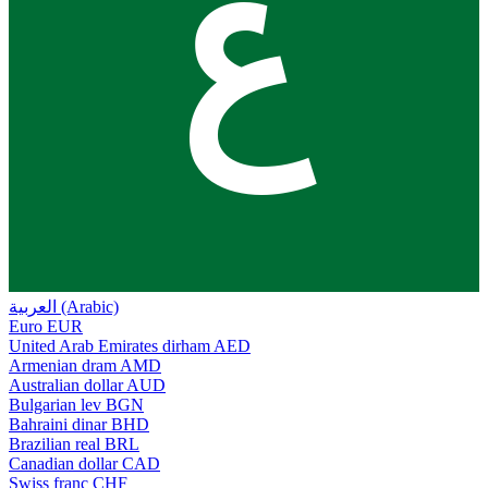
ع
العربية (Arabic)
Euro
EUR
United Arab Emirates dirham
AED
Armenian dram
AMD
Australian dollar
AUD
Bulgarian lev
BGN
Bahraini dinar
BHD
Brazilian real
BRL
Canadian dollar
CAD
Swiss franc
CHF