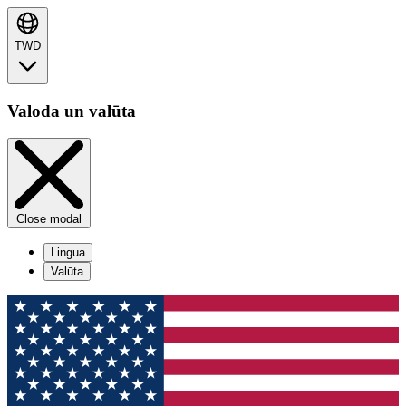
TWD
Valoda un valūta
Close modal
Lingua
Valūta