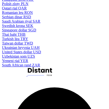
Polish zloty
PLN
Qatari rial
QAR
Romanian leu
RON
Serbian dinar
RSD
Saudi Arabian riyal
SAR
Swedish krona
SEK
Singapore dollar
SGD
Thai baht
THB
Turkish lira
TRY
Taiwan dollar
TWD
Ukrainian hryvnia
UAH
United States dollar
USD
Uzbekistan som
UZS
Yemeni rial
YER
South African rand
ZAR