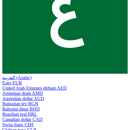
ع
العربية (Arabic)
Euro
EUR
United Arab Emirates dirham
AED
Armenian dram
AMD
Australian dollar
AUD
Bulgarian lev
BGN
Bahraini dinar
BHD
Brazilian real
BRL
Canadian dollar
CAD
Swiss franc
CHF
Chilean peso
CLP