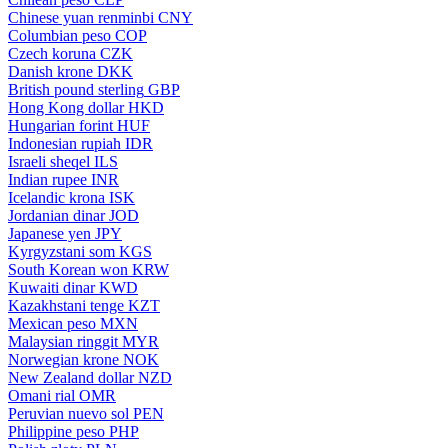
Chinese yuan renminbi
CNY
Columbian peso
COP
Czech koruna
CZK
Danish krone
DKK
British pound sterling
GBP
Hong Kong dollar
HKD
Hungarian forint
HUF
Indonesian rupiah
IDR
Israeli sheqel
ILS
Indian rupee
INR
Icelandic krona
ISK
Jordanian dinar
JOD
Japanese yen
JPY
Kyrgyzstani som
KGS
South Korean won
KRW
Kuwaiti dinar
KWD
Kazakhstani tenge
KZT
Mexican peso
MXN
Malaysian ringgit
MYR
Norwegian krone
NOK
New Zealand dollar
NZD
Omani rial
OMR
Peruvian nuevo sol
PEN
Philippine peso
PHP