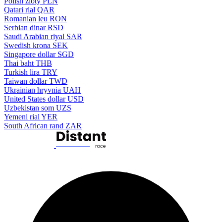
Polish zloty
PLN
Qatari rial
QAR
Romanian leu
RON
Serbian dinar
RSD
Saudi Arabian riyal
SAR
Swedish krona
SEK
Singapore dollar
SGD
Thai baht
THB
Turkish lira
TRY
Taiwan dollar
TWD
Ukrainian hryvnia
UAH
United States dollar
USD
Uzbekistan som
UZS
Yemeni rial
YER
South African rand
ZAR