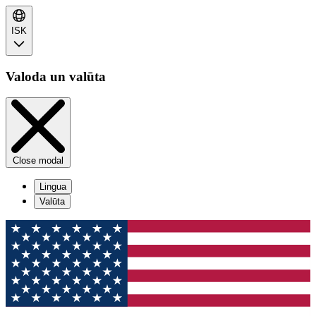
ISK
Valoda un valūta
Close modal
Lingua
Valūta