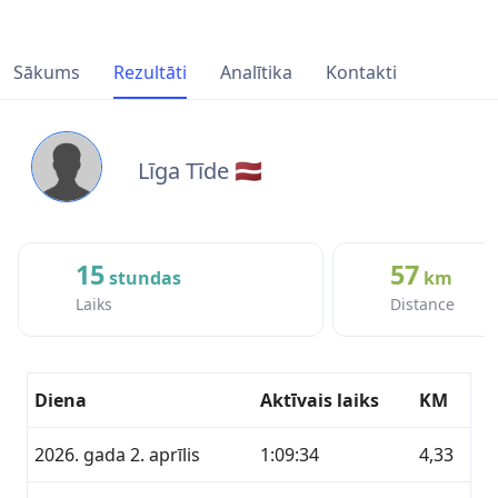
Sākums
Rezultāti
Analītika
Kontakti
Līga Tīde 🇱🇻
15
57
stundas
km
Laiks
Distance
Diena
Aktīvais laiks
KM
2026. gada 2. aprīlis
1:09:34
4,33