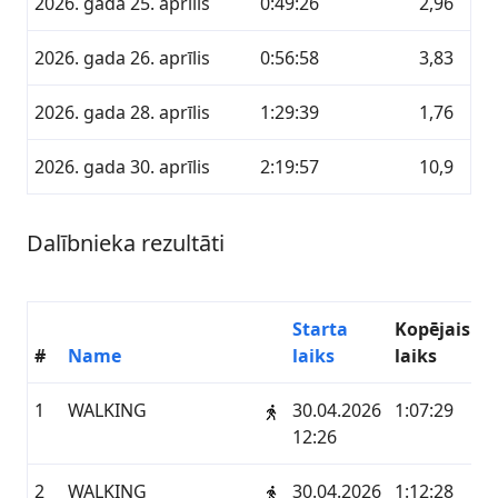
2026. gada 25. aprīlis
0:49:26
2,96
2026. gada 26. aprīlis
0:56:58
3,83
2026. gada 28. aprīlis
1:29:39
1,76
2026. gada 30. aprīlis
2:19:57
10,9
Dalībnieka rezultāti
Starta
Kopējais
#
Name
laiks
laiks
K
1
WALKING
30.04.2026
1:07:29
5
12:26
2
WALKING
30.04.2026
1:12:28
5