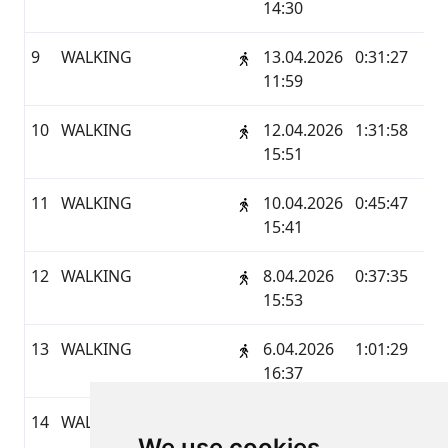
14:30
9
WALKING
13.04.2026
0:31:27
2
11:59
10
WALKING
12.04.2026
1:31:58
6
15:51
11
WALKING
10.04.2026
0:45:47
3
15:41
12
WALKING
8.04.2026
0:37:35
2
15:53
13
WALKING
6.04.2026
1:01:29
4
16:37
14
WALKING
5.04.2026
0:59:45
2
We use cookies
12:11