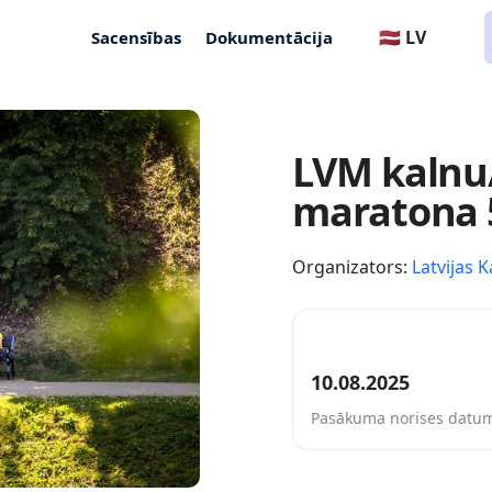
🇱🇻 LV
Sacensības
Dokumentācija
LVM kalnu/
maratona 5
Organizators:
Latvijas K
10.08.2025
Pasākuma norises datu