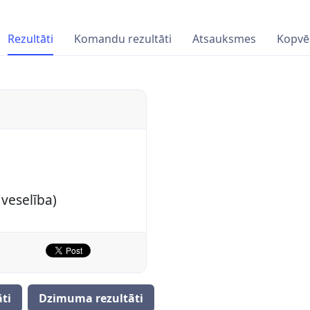
Rezultāti
Komandu rezultāti
Atsauksmes
Kopvē
veselība)
ti
Dzimuma rezultāti