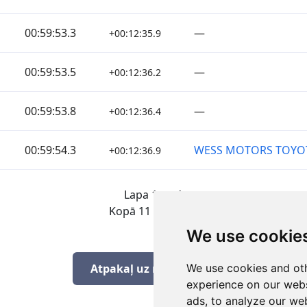
00:59:53.3
—
+00:12:35.9
00:59:53.5
—
+00:12:36.2
00:59:53.8
—
+00:12:36.4
00:59:54.3
WESS MOTORS TOYO
+00:12:36.9
Lapa 1 no 1
Kopā 11 Rezultāti
We use cookie
We use cookies and oth
Atpakaļ uz rezultātiem
experience on our webs
ads, to analyze our web