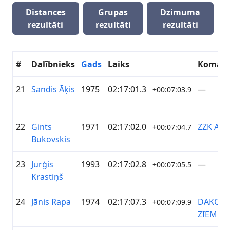
Distances
Grupas
Dzimuma
rezultāti
rezultāti
rezultāti
#
Dalībnieks
Gads
Laiks
Koman
21
Sandis Āķis
1975
02:17:01.3
—
+00:07:03.9
22
Gints
1971
02:17:02.0
ZZK AP P
+00:07:04.7
Bukovskis
23
Jurģis
1993
02:17:02.8
—
+00:07:05.5
Krastiņš
24
Jānis Rapa
1974
02:17:07.3
DAKO
+00:07:09.9
ZIEMEĻ