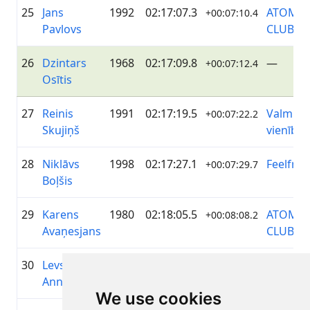
25
Jans
1992
02:17:07.3
ATOM C
+00:07:10.4
Pavlovs
CLUB
26
Dzintars
1968
02:17:09.8
—
+00:07:12.4
Osītis
27
Reinis
1991
02:17:19.5
Valmiera
+00:07:22.2
Skujiņš
vienība
28
Niklāvs
1998
02:17:27.1
Feelfree.
+00:07:29.7
Boļšis
29
Karens
1980
02:18:05.5
ATOM C
+00:08:08.2
Avaņesjans
CLUB
30
Levs
1983
02:18:06.3
—
+00:08:08.9
Annenkovs
We use cookies