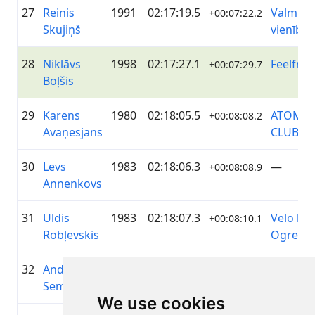
27
Reinis
1991
02:17:19.5
Valmiera
+00:07:22.2
Skujiņš
vienība
28
Niklāvs
1998
02:17:27.1
Feelfree.
+00:07:29.7
Boļšis
29
Karens
1980
02:18:05.5
ATOM C
+00:08:08.2
Avaņesjans
CLUB
30
Levs
1983
02:18:06.3
—
+00:08:08.9
Annenkovs
31
Uldis
1983
02:18:07.3
Velo k
+00:08:10.1
Robļevskis
Ogre
32
Andris
1982
02:18:08.3
DAKO
+00:08:10.9
Semjonovs
ZIEMEĻ
We use cookies