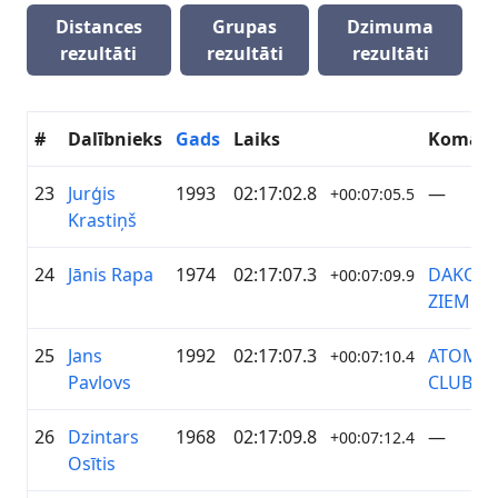
Distances
Grupas
Dzimuma
rezultāti
rezultāti
rezultāti
#
Dalībnieks
Gads
Laiks
Koman
23
Jurģis
1993
02:17:02.8
—
+00:07:05.5
Krastiņš
24
Jānis Rapa
1974
02:17:07.3
DAKO
+00:07:09.9
ZIEMEĻ
25
Jans
1992
02:17:07.3
ATOM C
+00:07:10.4
Pavlovs
CLUB
26
Dzintars
1968
02:17:09.8
—
+00:07:12.4
Osītis