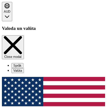
AUD
Valoda un valūta
Close modal
Språk
Valūta