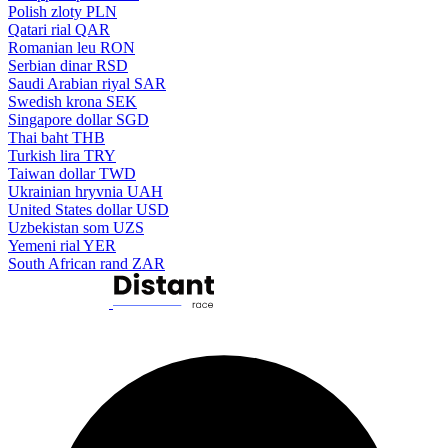
Polish zloty
PLN
Qatari rial
QAR
Romanian leu
RON
Serbian dinar
RSD
Saudi Arabian riyal
SAR
Swedish krona
SEK
Singapore dollar
SGD
Thai baht
THB
Turkish lira
TRY
Taiwan dollar
TWD
Ukrainian hryvnia
UAH
United States dollar
USD
Uzbekistan som
UZS
Yemeni rial
YER
South African rand
ZAR