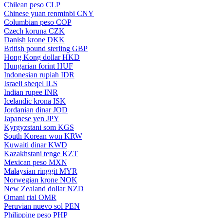
Chilean peso
CLP
Chinese yuan renminbi
CNY
Columbian peso
COP
Czech koruna
CZK
Danish krone
DKK
British pound sterling
GBP
Hong Kong dollar
HKD
Hungarian forint
HUF
Indonesian rupiah
IDR
Israeli sheqel
ILS
Indian rupee
INR
Icelandic krona
ISK
Jordanian dinar
JOD
Japanese yen
JPY
Kyrgyzstani som
KGS
South Korean won
KRW
Kuwaiti dinar
KWD
Kazakhstani tenge
KZT
Mexican peso
MXN
Malaysian ringgit
MYR
Norwegian krone
NOK
New Zealand dollar
NZD
Omani rial
OMR
Peruvian nuevo sol
PEN
Philippine peso
PHP