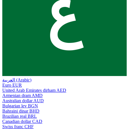
ع
العربية (Arabic)
Euro
EUR
United Arab Emirates dirham
AED
Armenian dram
AMD
Australian dollar
AUD
Bulgarian lev
BGN
Bahraini dinar
BHD
Brazilian real
BRL
Canadian dollar
CAD
Swiss franc
CHF