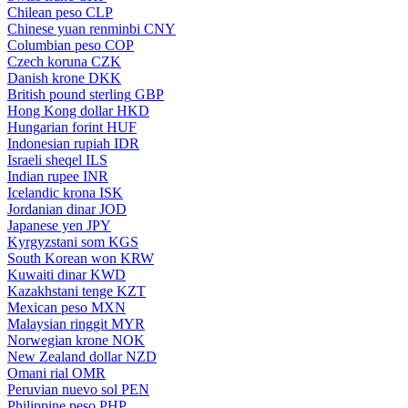
Chilean peso
CLP
Chinese yuan renminbi
CNY
Columbian peso
COP
Czech koruna
CZK
Danish krone
DKK
British pound sterling
GBP
Hong Kong dollar
HKD
Hungarian forint
HUF
Indonesian rupiah
IDR
Israeli sheqel
ILS
Indian rupee
INR
Icelandic krona
ISK
Jordanian dinar
JOD
Japanese yen
JPY
Kyrgyzstani som
KGS
South Korean won
KRW
Kuwaiti dinar
KWD
Kazakhstani tenge
KZT
Mexican peso
MXN
Malaysian ringgit
MYR
Norwegian krone
NOK
New Zealand dollar
NZD
Omani rial
OMR
Peruvian nuevo sol
PEN
Philippine peso
PHP