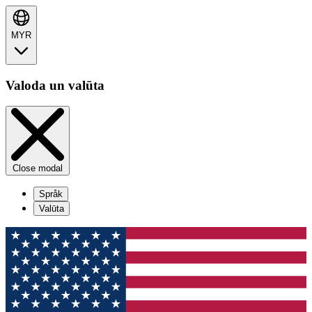
MYR
Valoda un valūta
Close modal
Språk
Valūta