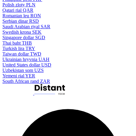
Polish zloty
PLN
Qatari rial
QAR
Romanian leu
RON
Serbian dinar
RSD
Saudi Arabian riyal
SAR
Swedish krona
SEK
Singapore dollar
SGD
Thai baht
THB
Turkish lira
TRY
Taiwan dollar
TWD
Ukrainian hryvnia
UAH
United States dollar
USD
Uzbekistan som
UZS
Yemeni rial
YER
South African rand
ZAR