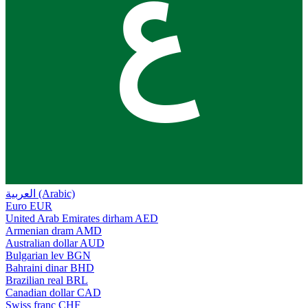
ع
العربية (Arabic)
Euro
EUR
United Arab Emirates dirham
AED
Armenian dram
AMD
Australian dollar
AUD
Bulgarian lev
BGN
Bahraini dinar
BHD
Brazilian real
BRL
Canadian dollar
CAD
Swiss franc
CHF