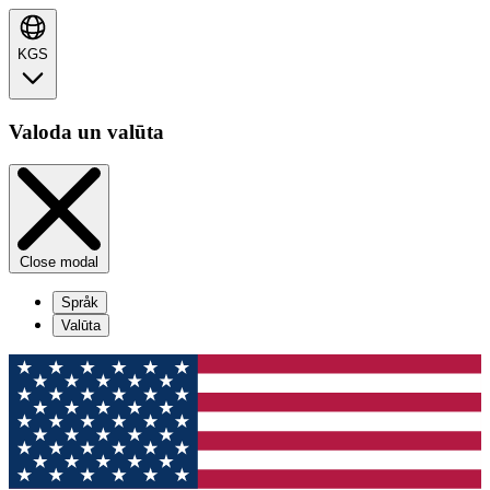
KGS
Valoda un valūta
Close modal
Språk
Valūta