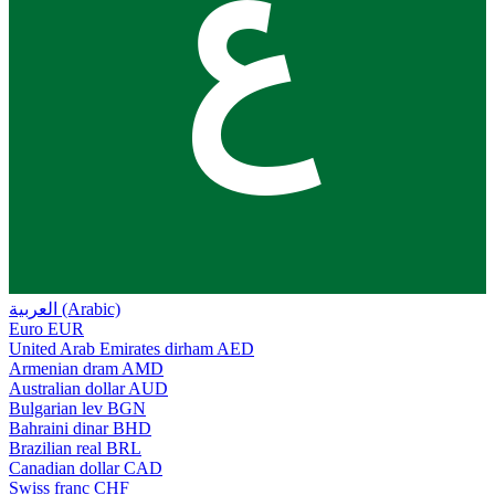
ع
العربية (Arabic)
Euro
EUR
United Arab Emirates dirham
AED
Armenian dram
AMD
Australian dollar
AUD
Bulgarian lev
BGN
Bahraini dinar
BHD
Brazilian real
BRL
Canadian dollar
CAD
Swiss franc
CHF