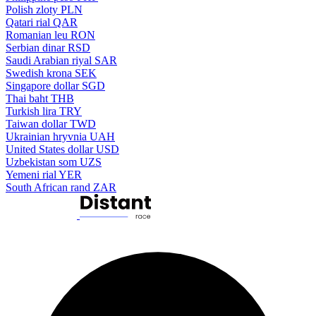
Polish zloty
PLN
Qatari rial
QAR
Romanian leu
RON
Serbian dinar
RSD
Saudi Arabian riyal
SAR
Swedish krona
SEK
Singapore dollar
SGD
Thai baht
THB
Turkish lira
TRY
Taiwan dollar
TWD
Ukrainian hryvnia
UAH
United States dollar
USD
Uzbekistan som
UZS
Yemeni rial
YER
South African rand
ZAR