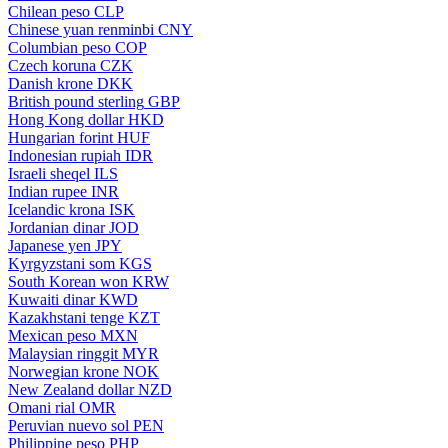
Chilean peso
CLP
Chinese yuan renminbi
CNY
Columbian peso
COP
Czech koruna
CZK
Danish krone
DKK
British pound sterling
GBP
Hong Kong dollar
HKD
Hungarian forint
HUF
Indonesian rupiah
IDR
Israeli sheqel
ILS
Indian rupee
INR
Icelandic krona
ISK
Jordanian dinar
JOD
Japanese yen
JPY
Kyrgyzstani som
KGS
South Korean won
KRW
Kuwaiti dinar
KWD
Kazakhstani tenge
KZT
Mexican peso
MXN
Malaysian ringgit
MYR
Norwegian krone
NOK
New Zealand dollar
NZD
Omani rial
OMR
Peruvian nuevo sol
PEN
Philippine peso
PHP