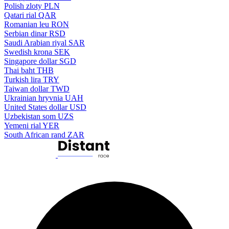
Polish zloty
PLN
Qatari rial
QAR
Romanian leu
RON
Serbian dinar
RSD
Saudi Arabian riyal
SAR
Swedish krona
SEK
Singapore dollar
SGD
Thai baht
THB
Turkish lira
TRY
Taiwan dollar
TWD
Ukrainian hryvnia
UAH
United States dollar
USD
Uzbekistan som
UZS
Yemeni rial
YER
South African rand
ZAR