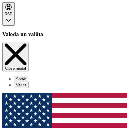
RSD
Valoda un valūta
Close modal
Språk
Valūta