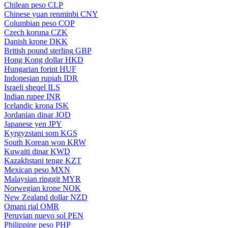
Chilean peso
CLP
Chinese yuan renminbi
CNY
Columbian peso
COP
Czech koruna
CZK
Danish krone
DKK
British pound sterling
GBP
Hong Kong dollar
HKD
Hungarian forint
HUF
Indonesian rupiah
IDR
Israeli sheqel
ILS
Indian rupee
INR
Icelandic krona
ISK
Jordanian dinar
JOD
Japanese yen
JPY
Kyrgyzstani som
KGS
South Korean won
KRW
Kuwaiti dinar
KWD
Kazakhstani tenge
KZT
Mexican peso
MXN
Malaysian ringgit
MYR
Norwegian krone
NOK
New Zealand dollar
NZD
Omani rial
OMR
Peruvian nuevo sol
PEN
Philippine peso
PHP