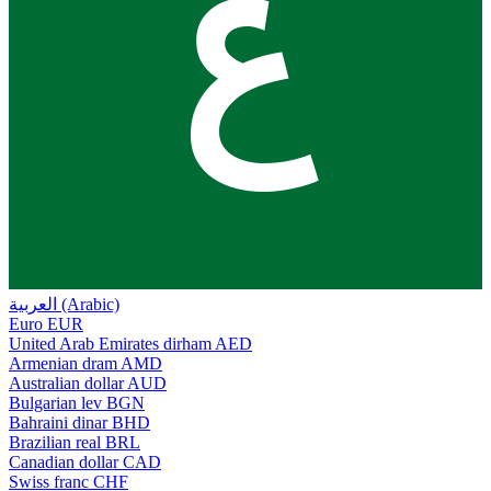
ع
العربية (Arabic)
Euro
EUR
United Arab Emirates dirham
AED
Armenian dram
AMD
Australian dollar
AUD
Bulgarian lev
BGN
Bahraini dinar
BHD
Brazilian real
BRL
Canadian dollar
CAD
Swiss franc
CHF