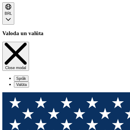
BRL
Valoda un valūta
Close modal
Språk
Valūta