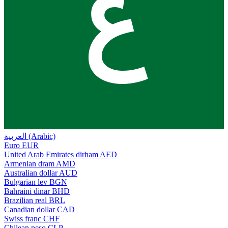
ع
العربية (Arabic)
Euro
EUR
United Arab Emirates dirham
AED
Armenian dram
AMD
Australian dollar
AUD
Bulgarian lev
BGN
Bahraini dinar
BHD
Brazilian real
BRL
Canadian dollar
CAD
Swiss franc
CHF
Chilean peso
CLP