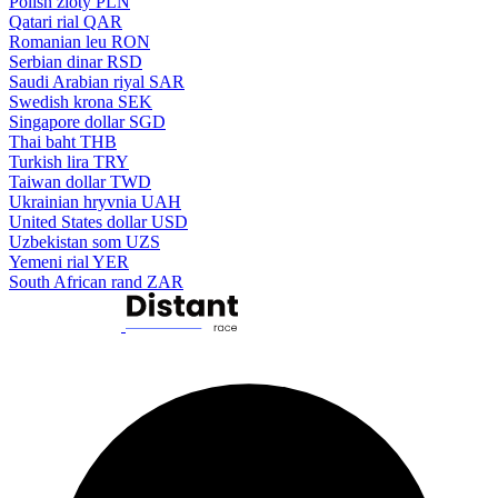
Polish zloty
PLN
Qatari rial
QAR
Romanian leu
RON
Serbian dinar
RSD
Saudi Arabian riyal
SAR
Swedish krona
SEK
Singapore dollar
SGD
Thai baht
THB
Turkish lira
TRY
Taiwan dollar
TWD
Ukrainian hryvnia
UAH
United States dollar
USD
Uzbekistan som
UZS
Yemeni rial
YER
South African rand
ZAR