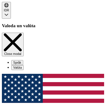
IDR
Valoda un valūta
Close modal
Språk
Valūta