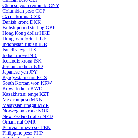
Chinese yuan renminbi
CNY
Columbian peso
COP
Czech koruna
CZK
Danish krone
DKK
British pound sterling
GBP
Hong Kong dollar
HKD
Hungarian forint
HUF
Indonesian rupiah
IDR
Israeli sheqel
ILS
Indian rupee
INR
Icelandic krona
ISK
Jordanian dinar
JOD
Japanese yen
JPY
Kyrgyzstani som
KGS
South Korean won
KRW
Kuwaiti dinar
KWD
Kazakhstani tenge
KZT
Mexican peso
MXN
Malaysian ringgit
MYR
Norwegian krone
NOK
New Zealand dollar
NZD
Omani rial
OMR
Peruvian nuevo sol
PEN
Philippine peso
PHP