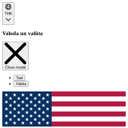
THB
Valoda un valūta
Close modal
Taal
Valūta