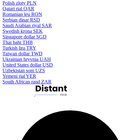
Polish zloty
PLN
Qatari rial
QAR
Romanian leu
RON
Serbian dinar
RSD
Saudi Arabian riyal
SAR
Swedish krona
SEK
Singapore dollar
SGD
Thai baht
THB
Turkish lira
TRY
Taiwan dollar
TWD
Ukrainian hryvnia
UAH
United States dollar
USD
Uzbekistan som
UZS
Yemeni rial
YER
South African rand
ZAR