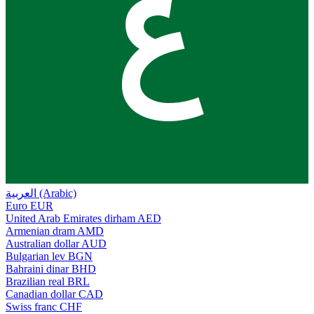
ع
العربية (Arabic)
Euro
EUR
United Arab Emirates dirham
AED
Armenian dram
AMD
Australian dollar
AUD
Bulgarian lev
BGN
Bahraini dinar
BHD
Brazilian real
BRL
Canadian dollar
CAD
Swiss franc
CHF