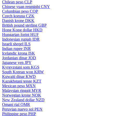
Chilean peso
CLP
Chinese yuan renminbi
CNY
Columbian peso
COP
Czech koruna
CZK
Danish krone
DKK
British pound sterling
GBP
Hong Kong dollar
HKD
Hungarian forint
HUF
Indonesian rupiah
IDR
Israeli sheqel
ILS
Indian rupee
INR
Icelandic krona
ISK
Jordanian dinar
JOD
Japanese yen
JPY
Kyrgyzstani som
KGS
South Korean won
KRW
Kuwaiti dinar
KWD
Kazakhstani tenge
KZT
Mexican peso
MXN
Malaysian ringgit
MYR
Norwegian krone
NOK
New Zealand dollar
NZD
Omani rial
OMR
Peruvian nuevo sol
PEN
Philippine peso
PHP