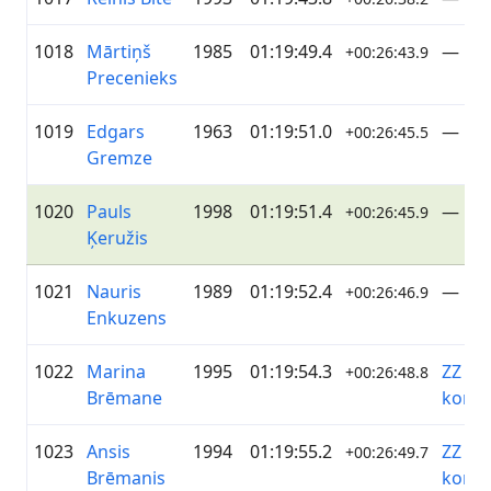
1018
Mārtiņš
1985
01:19:49.4
—
+00:26:43.9
Precenieks
1019
Edgars
1963
01:19:51.0
—
+00:26:45.5
Gremze
1020
Pauls
1998
01:19:51.4
—
+00:26:45.9
Ķeružis
1021
Nauris
1989
01:19:52.4
—
+00:26:46.9
Enkuzens
1022
Marina
1995
01:19:54.3
ZZ Da
+00:26:48.8
Brēmane
koma
1023
Ansis
1994
01:19:55.2
ZZ Da
+00:26:49.7
Brēmanis
koma