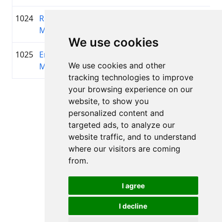
1024
Roberts
1997
01:19:56.0
—
+00:26:50.5
Mukāns
We use cookies
1025
Ervins
1988
01:19:56.9
—
+00:26:51.4
We use cookies and other
Matisons
tracking technologies to improve
your browsing experience on our
Lapa 1 no 1
website, to show you
Kopā 11 Rezultāti
personalized content and
targeted ads, to analyze our
website traffic, and to understand
where our visitors are coming
Atpakaļ uz rezultātiem
from.
I agree
I decline
Visas tiesības aizsargātas. DistantRace