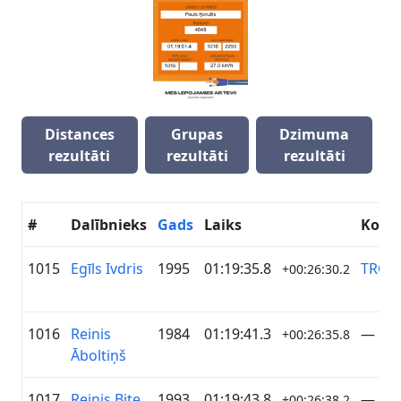
Distances
Grupas
Dzimuma
rezultāti
rezultāti
rezultāti
#
Dalībnieks
Gads
Laiks
Koma
1015
Egīls Ivdris
1995
01:19:35.8
TRO
+00:26:30.2
1016
Reinis
1984
01:19:41.3
—
+00:26:35.8
Āboltiņš
1017
Reinis Bite
1993
01:19:43.8
—
+00:26:38.2