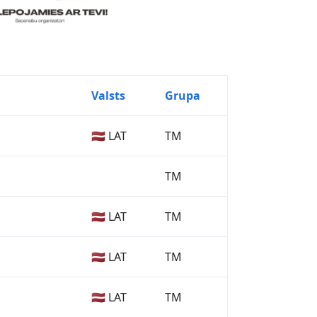
Valsts
Grupa
🇱🇻 LAT
TM
TM
🇱🇻 LAT
TM
🇱🇻 LAT
TM
🇱🇻 LAT
TM