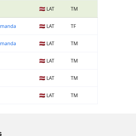
🇱🇻 LAT
TM
omanda
🇱🇻 LAT
TF
omanda
🇱🇻 LAT
TM
🇱🇻 LAT
TM
🇱🇻 LAT
TM
🇱🇻 LAT
TM
s