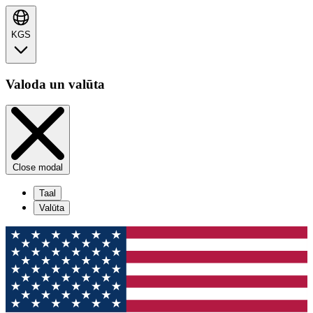
KGS
Valoda un valūta
Close modal
Taal
Valūta