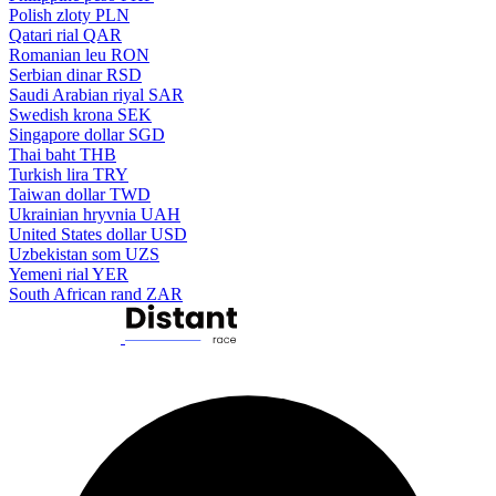
Polish zloty
PLN
Qatari rial
QAR
Romanian leu
RON
Serbian dinar
RSD
Saudi Arabian riyal
SAR
Swedish krona
SEK
Singapore dollar
SGD
Thai baht
THB
Turkish lira
TRY
Taiwan dollar
TWD
Ukrainian hryvnia
UAH
United States dollar
USD
Uzbekistan som
UZS
Yemeni rial
YER
South African rand
ZAR