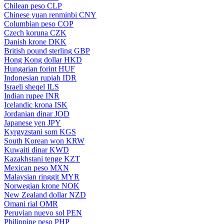
Chilean peso
CLP
Chinese yuan renminbi
CNY
Columbian peso
COP
Czech koruna
CZK
Danish krone
DKK
British pound sterling
GBP
Hong Kong dollar
HKD
Hungarian forint
HUF
Indonesian rupiah
IDR
Israeli sheqel
ILS
Indian rupee
INR
Icelandic krona
ISK
Jordanian dinar
JOD
Japanese yen
JPY
Kyrgyzstani som
KGS
South Korean won
KRW
Kuwaiti dinar
KWD
Kazakhstani tenge
KZT
Mexican peso
MXN
Malaysian ringgit
MYR
Norwegian krone
NOK
New Zealand dollar
NZD
Omani rial
OMR
Peruvian nuevo sol
PEN
Philippine peso
PHP