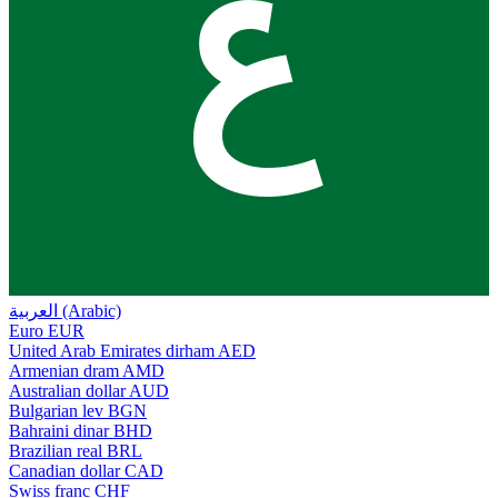
ع
العربية (Arabic)
Euro
EUR
United Arab Emirates dirham
AED
Armenian dram
AMD
Australian dollar
AUD
Bulgarian lev
BGN
Bahraini dinar
BHD
Brazilian real
BRL
Canadian dollar
CAD
Swiss franc
CHF