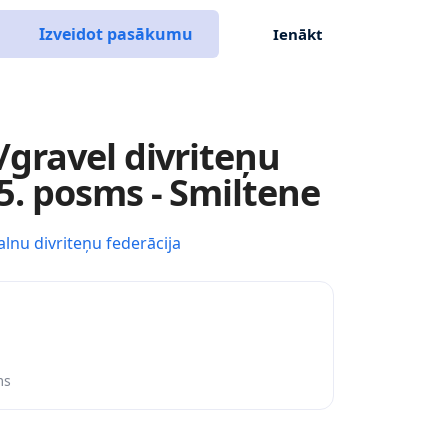
Izveidot pasākumu
Ienākt
gravel divriteņu
. posms - Smiltene
alnu divriteņu federācija
ms