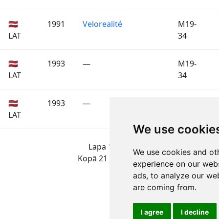
🇱🇻
1991
Velorealité
M19-
LAT
34
🇱🇻
1993
—
M19-
LAT
34
🇱🇻
1993
—
M19-
LAT
34
We use cookie
Lapa 1 no 1
We use cookies and oth
Kopā 21 Rezultāti
experience on our webs
ads, to analyze our web
are coming from.
I agree
I decline