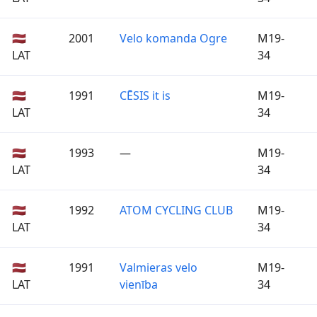
🇱🇻
2001
Velo komanda Ogre
M19-
LAT
34
🇱🇻
1991
CĒSIS it is
M19-
LAT
34
🇱🇻
1993
—
M19-
LAT
34
🇱🇻
1992
ATOM CYCLING CLUB
M19-
LAT
34
🇱🇻
1991
Valmieras velo
M19-
LAT
vienība
34