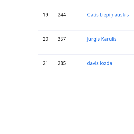
19
244
Gatis Liepiņlauskis
20
357
Jurgis Karulis
21
285
davis lozda