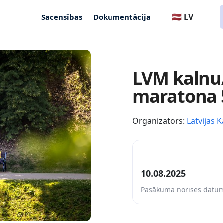
🇱🇻 LV
Sacensības
Dokumentācija
LVM kalnu/
maratona 5
Organizators:
Latvijas K
10.08.2025
Pasākuma norises datu