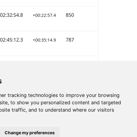
02:32:54.8
850
+00:22:57.4
02:45:12.3
787
+00:35:14.9
02:58:33.8
728
+00:48:36.5
s
er tracking technologies to improve your browsing
ite, to show you personalized content and targeted
site traffic, and to understand where our visitors
Change my preferences