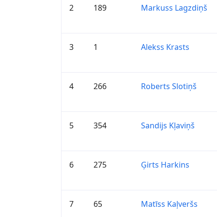
2
189
Markuss Lagzdiņš
3
1
Alekss Krasts
4
266
Roberts Slotiņš
5
354
Sandijs Kļaviņš
6
275
Ģirts Harkins
7
65
Matīss Kaļveršs