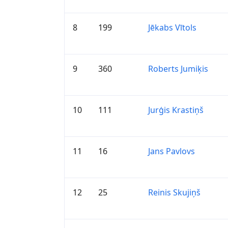
8
199
Jēkabs Vītols
9
360
Roberts Jumiķis
10
111
Jurģis Krastiņš
11
16
Jans Pavlovs
12
25
Reinis Skujiņš