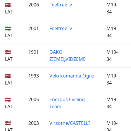
🇱🇻
2006
Feelfree.lv
M19-
LAT
34
🇱🇻
2001
Feelfree.lv
M19-
LAT
34
🇱🇻
1991
DAKO
M19-
LAT
ZIEMEĻVIDZEME
34
🇱🇻
1993
Velo komanda Ogre
M19-
LAT
34
🇱🇻
2005
Energus Cycling
M19-
LAT
Team
34
🇱🇻
2003
Virsotne/CASTELLI
M19-
LAT
34