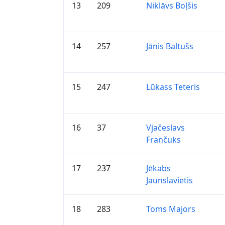
13
209
Niklāvs Boļšis
14
257
Jānis Baltušs
15
247
Lūkass Teteris
16
37
Vjačeslavs
Frančuks
17
237
Jēkabs
Jaunslavietis
18
283
Toms Majors