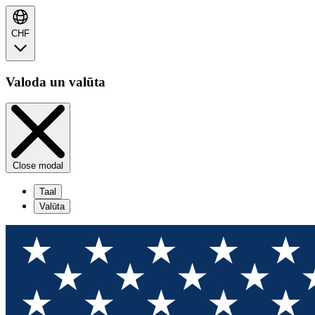
CHF
Valoda un valūta
Close modal
Taal
Valūta