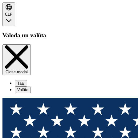
CLP
Valoda un valūta
Close modal
Taal
Valūta