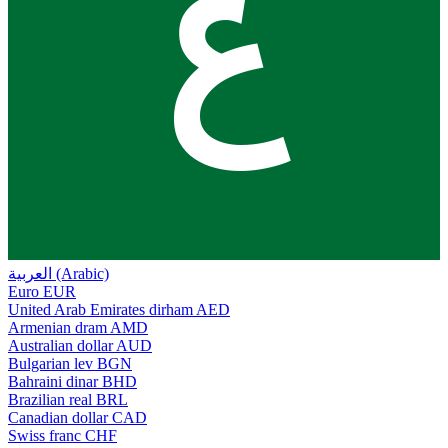
ع
العربية (Arabic)
Euro
EUR
United Arab Emirates dirham
AED
Armenian dram
AMD
Australian dollar
AUD
Bulgarian lev
BGN
Bahraini dinar
BHD
Brazilian real
BRL
Canadian dollar
CAD
Swiss franc
CHF