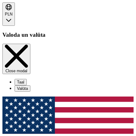
PLN
Valoda un valūta
Close modal
Taal
Valūta