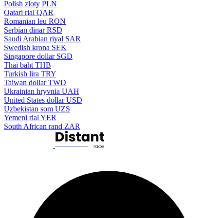
Polish zloty
PLN
Qatari rial
QAR
Romanian leu
RON
Serbian dinar
RSD
Saudi Arabian riyal
SAR
Swedish krona
SEK
Singapore dollar
SGD
Thai baht
THB
Turkish lira
TRY
Taiwan dollar
TWD
Ukrainian hryvnia
UAH
United States dollar
USD
Uzbekistan som
UZS
Yemeni rial
YER
South African rand
ZAR