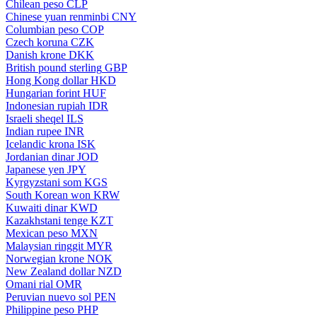
Chilean peso
CLP
Chinese yuan renminbi
CNY
Columbian peso
COP
Czech koruna
CZK
Danish krone
DKK
British pound sterling
GBP
Hong Kong dollar
HKD
Hungarian forint
HUF
Indonesian rupiah
IDR
Israeli sheqel
ILS
Indian rupee
INR
Icelandic krona
ISK
Jordanian dinar
JOD
Japanese yen
JPY
Kyrgyzstani som
KGS
South Korean won
KRW
Kuwaiti dinar
KWD
Kazakhstani tenge
KZT
Mexican peso
MXN
Malaysian ringgit
MYR
Norwegian krone
NOK
New Zealand dollar
NZD
Omani rial
OMR
Peruvian nuevo sol
PEN
Philippine peso
PHP