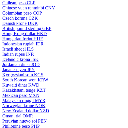
Chilean peso
CLP
Chinese yuan renminbi
CNY
Columbian peso
COP
Czech koruna
CZK
Danish krone
DKK
British pound sterling
GBP
Hong Kong dollar
HKD
Hungarian forint
HUF
Indonesian rupiah
IDR
Israeli sheqel
ILS
Indian rupee
INR
Icelandic krona
ISK
Jordanian dinar
JOD
Japanese yen
JPY
Kyrgyzstani som
KGS
South Korean won
KRW
Kuwaiti dinar
KWD
Kazakhstani tenge
KZT
Mexican peso
MXN
Malaysian ringgit
MYR
Norwegian krone
NOK
New Zealand dollar
NZD
Omani rial
OMR
Peruvian nuevo sol
PEN
Philippine peso
PHP