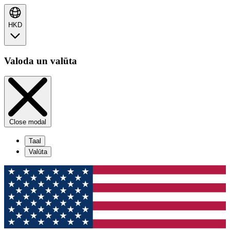
HKD
Valoda un valūta
Close modal
Taal
Valūta