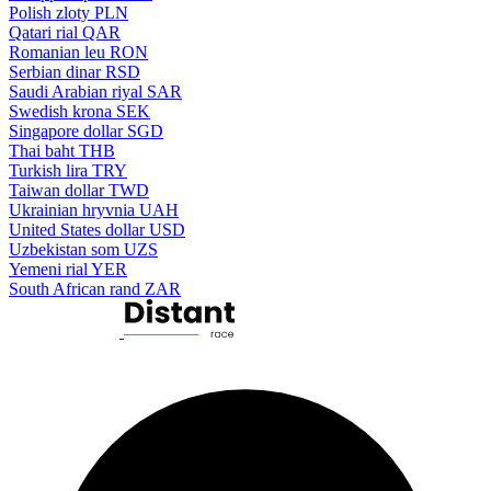
Polish zloty
PLN
Qatari rial
QAR
Romanian leu
RON
Serbian dinar
RSD
Saudi Arabian riyal
SAR
Swedish krona
SEK
Singapore dollar
SGD
Thai baht
THB
Turkish lira
TRY
Taiwan dollar
TWD
Ukrainian hryvnia
UAH
United States dollar
USD
Uzbekistan som
UZS
Yemeni rial
YER
South African rand
ZAR