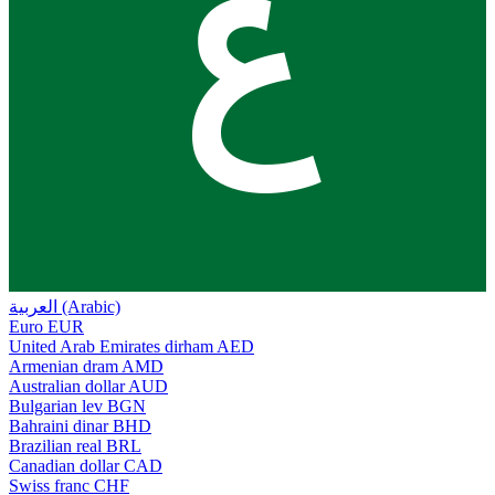
ع
العربية (Arabic)
Euro
EUR
United Arab Emirates dirham
AED
Armenian dram
AMD
Australian dollar
AUD
Bulgarian lev
BGN
Bahraini dinar
BHD
Brazilian real
BRL
Canadian dollar
CAD
Swiss franc
CHF