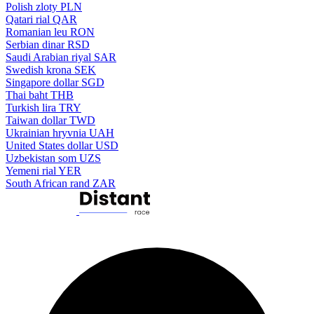
Polish zloty
PLN
Qatari rial
QAR
Romanian leu
RON
Serbian dinar
RSD
Saudi Arabian riyal
SAR
Swedish krona
SEK
Singapore dollar
SGD
Thai baht
THB
Turkish lira
TRY
Taiwan dollar
TWD
Ukrainian hryvnia
UAH
United States dollar
USD
Uzbekistan som
UZS
Yemeni rial
YER
South African rand
ZAR