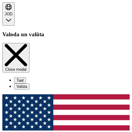
JOD
Valoda un valūta
Close modal
Taal
Valūta