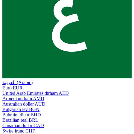
ع
العربية (Arabic)
Euro
EUR
United Arab Emirates dirham
AED
Armenian dram
AMD
Australian dollar
AUD
Bulgarian lev
BGN
Bahraini dinar
BHD
Brazilian real
BRL
Canadian dollar
CAD
Swiss franc
CHF